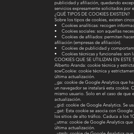
publicidad y afiliación, quedando except
servicios expresamente solicitados por e
¿QUÉ TIPOS DE COOKIES EXISTEN?
Sobre los tipos de cookies, existen cinc
• Cookies analíticas: recogen informaci
• Cookies sociales: son aquellas necesa
• Cookies de afiliados: permiten hacer 
afiliación (empresas de afiliación).
• Cookies de publicidad y comportamenta
• Cookies técnicas y funcionales: son la
COOKIES QUE SE UTILIZAN EN ESTE 
Alberto Aranda: cookie técnica y estrict
scwCookie: cookie técnica y estrictamen
última actualización.
_ga: cookie de Google Analytics que habi
un navegador se instalará esta cookie. 
mismo usuario. Solo en el caso de que e
actualización.
_gid: cookie de Google Analytics. Se usa
_gat: Esta cookie se asocia con Google An
los sitios de alto tráfico. Caduca a los 1
_utma: cookie de Google Analytics que re
última actualización.
_utmb: cookie de Google Analytics que r