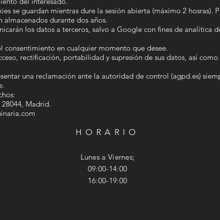
iento del interesado.
ies se guardan mientras dure la sesión abierta (máximo 2 hosras). Po
án almacenados durante dos años.
carán los datos a terceros, salvo a Google con fines de analítica 
r el consentimiento en cualquier momento que desee.
so, rectificación, portabilidad y supresión de sus datos, así como 
sentar una reclamación ante la autoridad de control (agpd.es) siem
e.
chos:
. 28044, Madrid.
inaria.com
HORARIO
Lunes a Viernes;
09:00-14:00
16:00-19:00