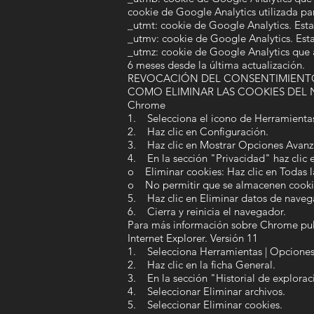
cookie de Google Analytics utilizada par
_utmt: cookie de Google Analytics. Esta c
_utmv: cookie de Google Analytics. Esta 
_utmz: cookie de Google Analytics que a
6 meses desde la última actualización.
REVOCACIÓN DEL CONSENTIMIENTO
COMO ELIMINAR LAS COOKIES DEL
Chrome
1. Selecciona el icono de Herramienta
2. Haz clic en Configuración.
3. Haz clic en Mostrar Opciones Avanz
4. En la sección "Privacidad" haz clic 
o Eliminar cookies: Haz clic en Todas l
o No permitir que se almacenen cooki
5. Haz clic en Eliminar datos de navega
6. Cierra y reinicia el navegador.
Para más información sobre Chrome pu
Internet Explorer. Versión 11
1. Selecciona Herramientas | Opciones 
2. Haz clic en la ficha General.
3. En la sección "Historial de exploració
4. Seleccionar Eliminar archivos.
5. Seleccionar Eliminar cookies.