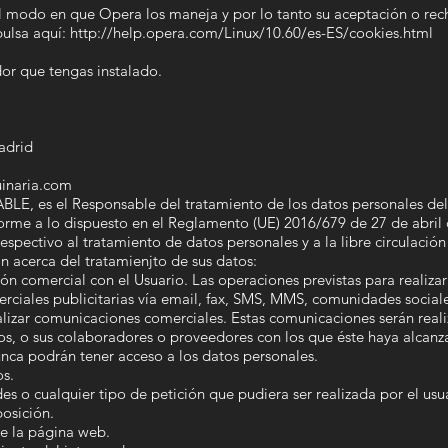
 modo en que Opera los maneja y por lo tanto su aceptación o rec
lsa aquí: http://help.opera.com/Linux/10.60/es-ES/cookies.html
or que tengas instalado.
adrid
inaria.com
E, es el Responsable del tratamiento de los datos personales del 
orme a lo dispuesto en el Reglamento (UE) 2016/679 de 27 de abril 
respectivo al tratamiento de datos personales y a la libre circulació
ión acerca del tratamienjto de sus datos:
ón comercial con el Usuario. Las operaciones previstas para realizar
iales publicitarias vía email, fax, SMS, MMS, comunidades sociale
realizar comunicaciones comerciales. Estas comunicaciones serán r
ios, o sus colaboradores o proveedores con los que éste haya alcan
unca podrán tener acceso a los datos personales.
os.
s o cualquier tipo de petición que pudiera ser realizada por el usua
osición.
de la página web.