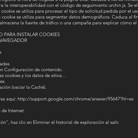
a la interoperabilidad con el código de seguimiento urchin.js. Se el
ookie se utiliza para procesar el tipo de solicitud pedida por el usua
cookie se utiliza para segmentar datos demográficos. Caduca al fina
lmacena la fuente de tráfico o una campaña para explicar cómo el u
 PARA INSTALAR COOKIES
 NAVEGADOR
s
adas.
en Configuración de contenido.
as cookies y los datos de sitios…
es.
ción (vaciar la Caché).
lsa aquí: http://support.google.com/chrome/answer/95647?hl=es
de Internet.
n", haz clic en Eliminar el historial de exploración al salir.