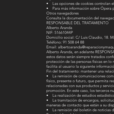
• Las opciones de cookies controlan el
• Para más información sobre Ópera pu
Otros navegadores
Consulta la documentación del navegad
RESPONSABLE DEL TRATAMIENTO
Alberto Aranda
NIF: 51661044P
Domicilio social: C/ Luis Claudio, 18. M
Teléfono: 91 508 64 88
Email: albertoaranda@reparacionymaqu
Alberto Aranda, en adelante RESPONSABL
estos datos serán siempre tratados conf
protección de las personas físicas en lo 
facilita al usuario la siguiente informac
Fin del tratamiento: mantener una relaci
• La remisión de comunicaciones comerc
físico, presente o futuro, que permita 
relacionadas con sus productos y servic
promoción. En este caso, los terceros n
• La realización de estudios estadístic
• La tramitación de encargos, solicitude
maneras de contacto que están a su disp
• La remisión del boletín de noticias 