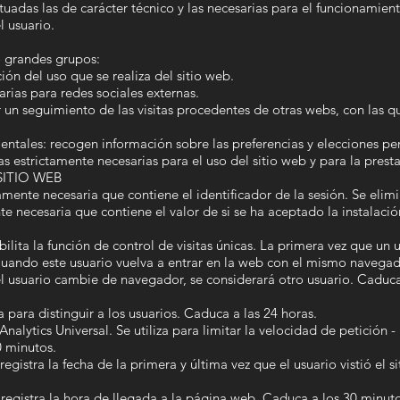
uadas las de carácter técnico y las necesarias para el funcionamient
l usuario.
o grandes grupos:
ón del uso que se realiza del sitio web.
rias para redes sociales externas.
un seguimiento de las visitas procedentes de otras webs, con las qu
les: recogen información sobre las preferencias y elecciones pers
s estrictamente necesarias para el uso del sitio web y para la presta
SITIO WEB
amente necesaria que contiene el identificador de la sesión. Se elimi
te necesaria que contiene el valor de si se ha aceptado la instalac
lita la función de control de visitas únicas. La primera vez que un u
Cuando este usuario vuelva a entrar en la web con el mismo navegado
l usuario cambie de navegador, se considerará otro usuario. Caduca
 para distinguir a los usuarios. Caduca a las 24 horas.
alytics Universal. Se utiliza para limitar la velocidad de petición -
0 minutos.
gistra la fecha de la primera y última vez que el usuario vistió el 
egistra la hora de llegada a la página web. Caduca a los 30 minuto