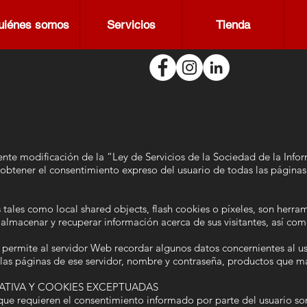
uiénes somos
Servicios
Tienda
ente modificación de la “Ley de Servicios de la Sociedad de la Info
obtener el consentimiento expreso del usuario de todas las páginas
s tales como local shared objects, flash cookies o píxeles, son herra
lmacenar y recuperar información acerca de sus visitantes, así com
e permite al servidor Web recordar algunos datos concernientes al 
e las páginas de ese servidor, nombre y contraseña, productos que m
ATIVA Y COOKIES EXCEPTUADAS
 que requieren el consentimiento informado por parte del usuario son 