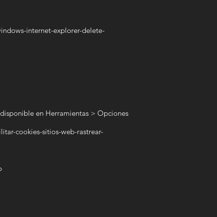
indows-internet-explorer-delete-
al disponible en Herramientas > Opciones
itar-cookies-sitios-web-rastrear-
b