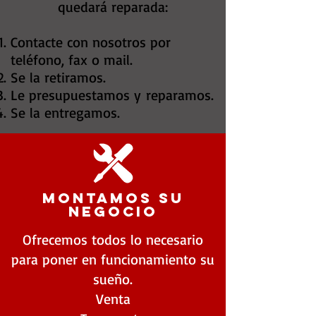
quedará reparada:
Contacte con nosotros por
teléfono, fax o mail.
Se la retiramos.
Le presupuestamos y reparamos.
Se la entregamos.
montamos su
negocio
Ofrecemos todos lo necesario
para poner en funcionamiento su
sueño.
Venta