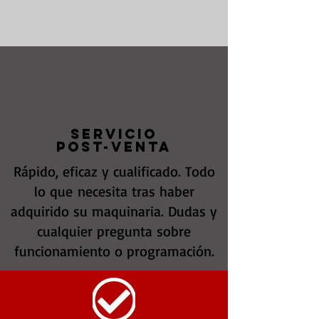
SERVICIO
POST-VENTA
Rápido, eficaz y cualificado. Todo
lo que necesita tras haber
adquirido su maquinaria. Dudas y
cualquier pregunta sobre
funcionamiento o programación.