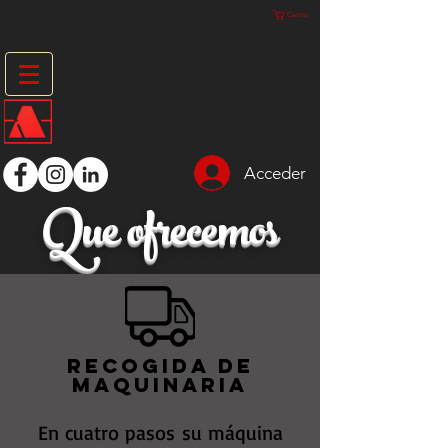
Carrito
Acceder
Que ofrecemos
Recogida de
maquinaria
En cuatro pasos su máquina